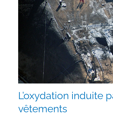
les
surfaces
et
les
vêtements
L’oxydation induite pa
vêtements