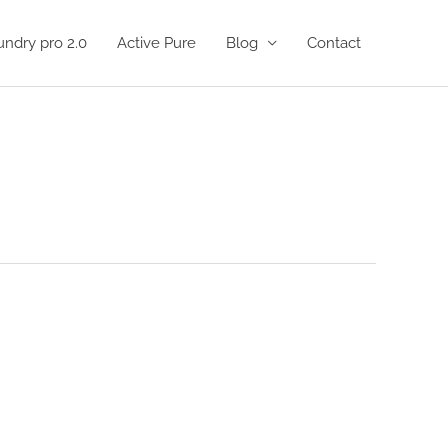
undry pro 2.0
Active Pure
Blog
Contact